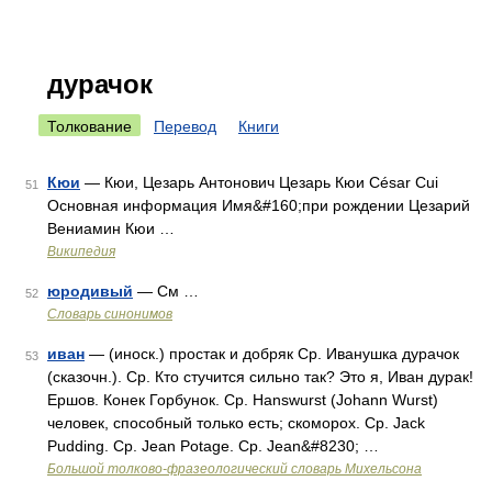
дурачок
Толкование
Перевод
Книги
Кюи
— Кюи, Цезарь Антонович Цезарь Кюи César Cui
51
Основная информация Имя&#160;при рождении Цезарий
Вениамин Кюи …
Википедия
юродивый
— См …
52
Словарь синонимов
иван
— (иноск.) простак и добряк Ср. Иванушка дурачок
53
(сказочн.). Ср. Кто стучится сильно так? Это я, Иван дурак!
Ершов. Конек Горбунок. Ср. Hanswurst (Johann Wurst)
человек, способный только есть; скоморох. Ср. Jack
Pudding. Ср. Jean Potage. Ср. Jean&#8230; …
Большой толково-фразеологический словарь Михельсона