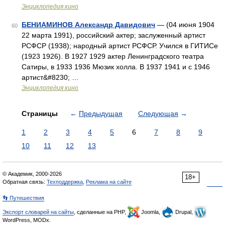
Энциклопедия кино
БЕНИАМИНОВ Александр Давидович
— (04 июня 1904
60
22 марта 1991), российский актер; заслуженный артист
РСФСР (1938); народный артист РСФСР. Учился в ГИТИСе
(1923 1926). В 1927 1929 актер Ленинградского театра
Сатиры, в 1933 1936 Мюзик холла. В 1937 1941 и с 1946
артист&#8230; …
Энциклопедия кино
Страницы
←
Предыдущая
Следующая
→
1
2
3
4
5
6
7
8
9
10
11
12
13
© Академик, 2000-2026
18+
Обратная связь:
Техподдержка
,
Реклама на сайте
👣 Путешествия
Экспорт словарей на сайты
, сделанные на PHP,
Joomla,
Drupal,
WordPress, MODx.