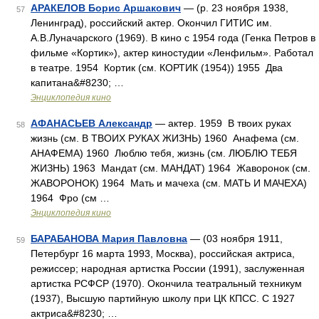
АРАКЕЛОВ Борис Аршакович
— (р. 23 ноября 1938,
57
Ленинград), российский актер. Окончил ГИТИС им.
А.В.Луначарского (1969). В кино с 1954 года (Генка Петров в
фильме «Кортик»), актер киностудии «Ленфильм». Работал
в театре. 1954 Кортик (см. КОРТИК (1954)) 1955 Два
капитана&#8230; …
Энциклопедия кино
АФАНАСЬЕВ Александр
— актер. 1959 В твоих руках
58
жизнь (см. В ТВОИХ РУКАХ ЖИЗНЬ) 1960 Анафема (см.
АНАФЕМА) 1960 Люблю тебя, жизнь (см. ЛЮБЛЮ ТЕБЯ
ЖИЗНЬ) 1963 Мандат (см. МАНДАТ) 1964 Жаворонок (см.
ЖАВОРОНОК) 1964 Мать и мачеха (см. МАТЬ И МАЧЕХА)
1964 Фро (см …
Энциклопедия кино
БАРАБАНОВА Мария Павловна
— (03 ноября 1911,
59
Петербург 16 марта 1993, Москва), российская актриса,
режиссер; народная артистка России (1991), заслуженная
артистка РСФСР (1970). Окончила театральный техникум
(1937), Высшую партийную школу при ЦК КПСС. С 1927
актриса&#8230; …